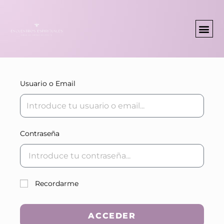
PINCHA EN ESTE BOTON PARA VER TUS CURSOS Y BONUS
Usuario o Email
Contraseña
Recordarme
ACCEDER